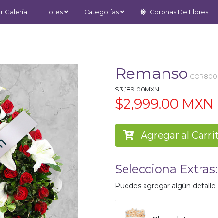
r Galería
Flores
Categorías
Coronas De Flores
Remanso
COR800
$3,189.00MXN
$2,999.00 MXN
Agregar al Carri
Selecciona Extras:
Puedes agregar algún detalle e