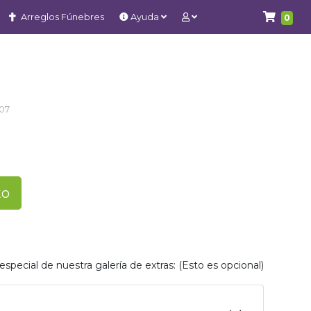
Arreglos Fúnebres
Ayuda
0
07
to
special de nuestra galería de extras: (Esto es opcional)