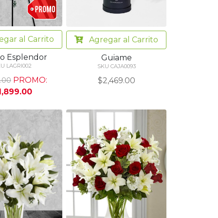
egar
al Carrito
Agregar
al Carrito
o Esplendor
Guiame
U LAGRI002
SKU CAJA0093
PROMO:
$2,469.00
.00
1,899.00