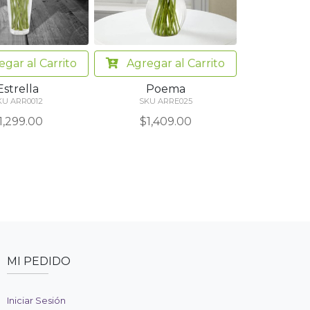
egar
al Carrito
Agregar
al Carrito
Estrella
Poema
KU ARR0012
SKU ARRE025
1,299.00
$1,409.00
MI PEDIDO
Iniciar Sesión