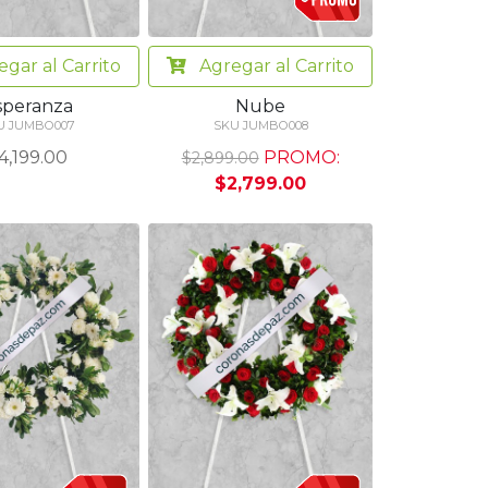
egar
al Carrito
Agregar
al Carrito
speranza
Nube
U JUMBO007
SKU JUMBO008
4,199.00
PROMO:
$2,899.00
$2,799.00