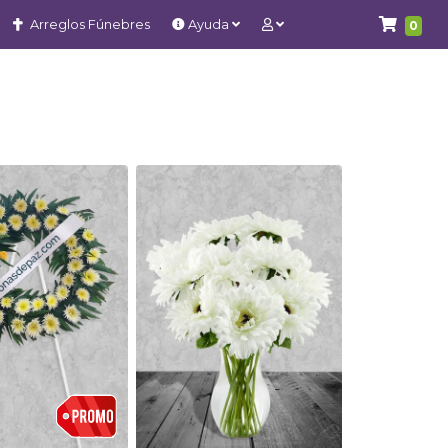
Arreglos Fúnebres
Ayuda
0