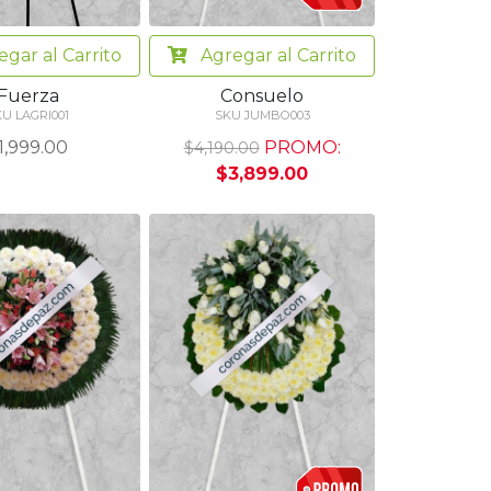
egar
al Carrito
Agregar
al Carrito
Fuerza
Consuelo
KU LAGRI001
SKU JUMBO003
1,999.00
PROMO:
$4,190.00
$3,899.00