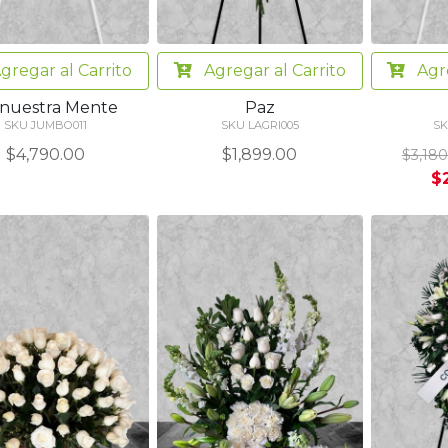
gregar
al Carrito
Agregar
al Carrito
Agr
 nuestra Mente
Paz
SKU JUMBO011
SKU LAGRI005
SK
$4,790.00
$1,899.00
$3,180
$