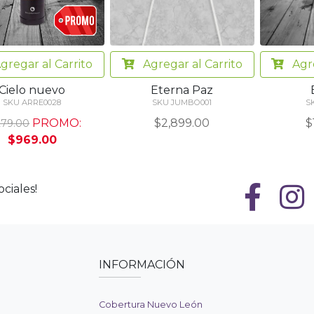
Agregar
al Carrito
Agr
gregar
al Carrito
Eterna Paz
Cielo nuevo
SKU JUMBO001
S
SKU ARRE0028
$2,899.00
$
PROMO:
279.00
$969.00
ciales!
INFORMACIÓN
Cobertura Nuevo León