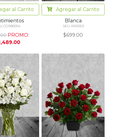
egar
al Carrito
Agregar
al Carrito
timientos
Blanca
U COR80004
SKU ARR003
PROMO:
$699.00
.00
1,489.00