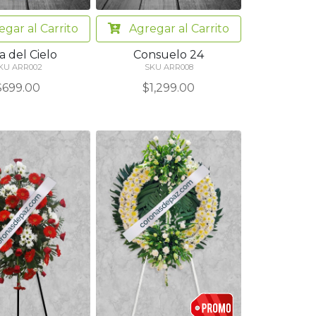
egar
al Carrito
Agregar
al Carrito
a del Cielo
Consuelo 24
KU ARR002
SKU ARR008
$699.00
$1,299.00