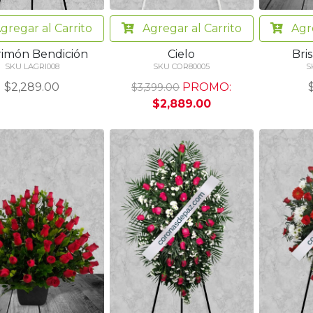
Agregar
al Carrito
Agr
gregar
al Carrito
Cielo
Bris
rimón Bendición
SKU COR80005
S
SKU LAGRI008
PROMO:
$2,289.00
$3,399.00
$2,889.00