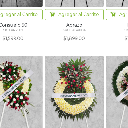
gregar
al Carrito
Agregar
al Carrito
Agr
Consuelo 50
Abrazo
SKU ARR009
SKU LAGRI004
S
$1,599.00
$1,899.00
$