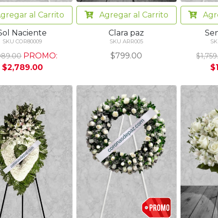
gregar
al Carrito
Agregar
al Carrito
Agr
Sol Naciente
Clara paz
Sen
SKU COR80009
SKU ARR005
SK
PROMO:
$799.00
989.00
$1,759
$2,789.00
$