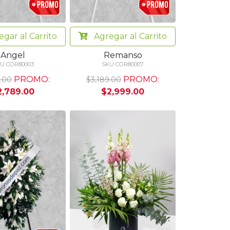
egar
al Carrito
Agregar
al Carrito
Angel
Remanso
U COR80003
SKU COR80007
PROMO:
PROMO:
.00
$3,189.00
2,789.00
$2,999.00