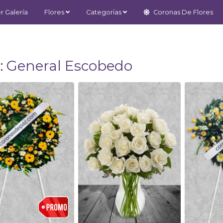
r Galería
Flores
Categorías
Coronas De Flores
:
General Escobedo