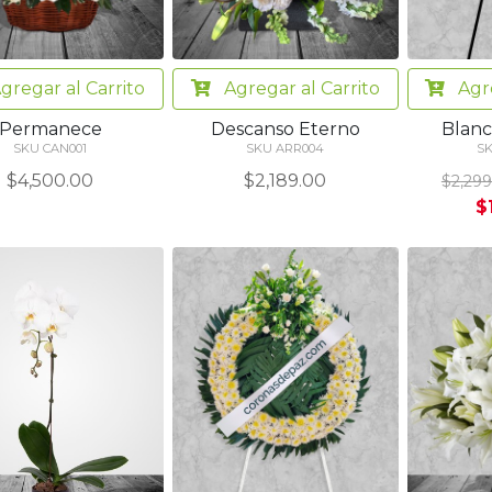
gregar
al Carrito
Agregar
al Carrito
Agr
Permanece
Descanso Eterno
Blanc
SKU CAN001
SKU ARR004
SK
$4,500.00
$2,189.00
$2,299
$