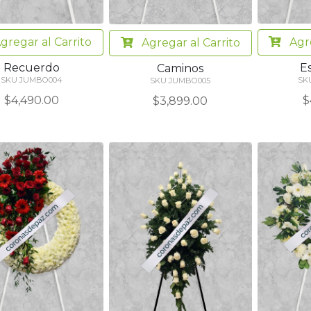
gregar
al Carrito
Agr
Agregar
al Carrito
Recuerdo
E
Caminos
SKU JUMBO004
SK
SKU JUMBO005
$4,490.00
$
$3,899.00