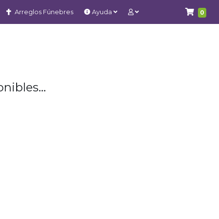
Arreglos Fúnebres
Ayuda
0
nibles...