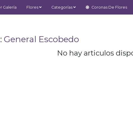
r Galería
Flores
Categorías
Coronas De Flores
:
General Escobedo
No hay articulos dispo