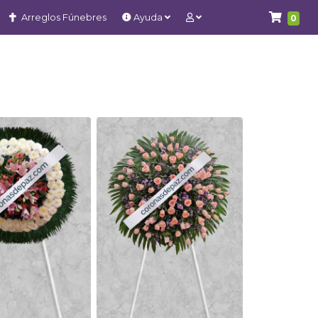
Arreglos Fúnebres
Ayuda
0