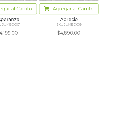
egar
al Carrito
Agregar
al Carrito
speranza
Aprecio
U JUMBO007
SKU JUMBO009
4,199.00
$4,890.00