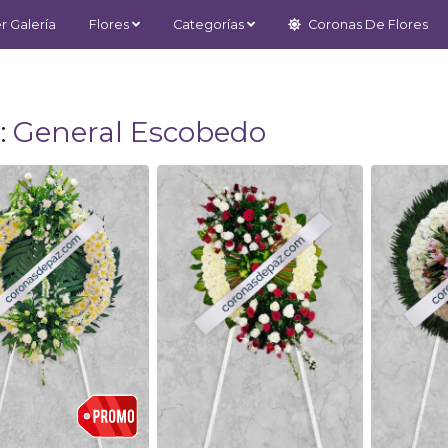
r Galería
Flores
Categorías
Coronas De Flores
:
General Escobedo