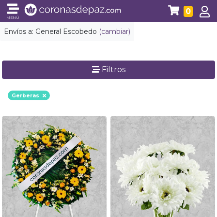
0
MENÚ
Envíos a:
General Escobedo
(cambiar)
Filtros
Gerberas