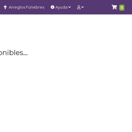
Arreglos Fúnebres
Ayuda
0
nibles...