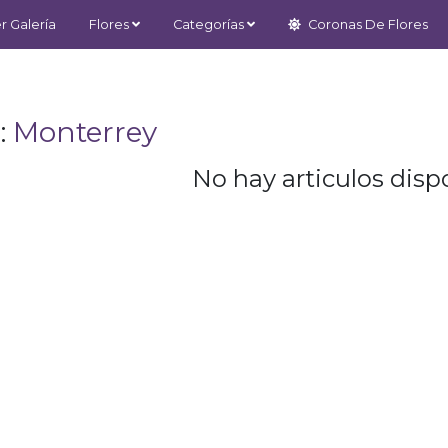
r Galería
Flores
Categorías
Coronas De Flores
:
Monterrey
No hay articulos dispo