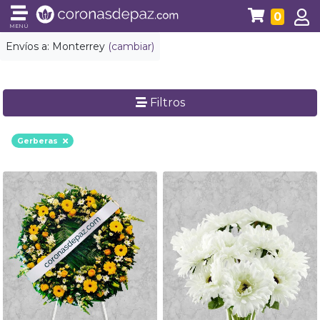
0
MENÚ
Envíos a:
Monterrey
(cambiar)
Filtros
Gerberas