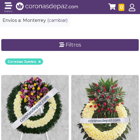
0
MENÚ
Envíos a:
Monterrey
(cambiar)
Filtros
Coronas Jumbo